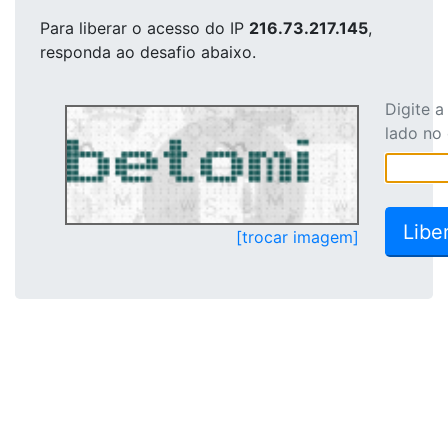
Para liberar o acesso
do IP
216.73.217.145
,
responda ao desafio abaixo.
Digite 
lado no
[trocar imagem]